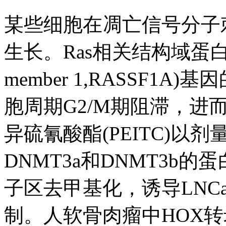
某些细胞在凋亡信号分子
生长。Ras相关结构域蛋白质1A(Ra
member 1,RASSF
胞周期G2/M期阻滞，
异硫氰酸酯(PEITC)以
DNMT3a和DNMT3b的
子区去甲基化，诱导LNC
制。人软骨肉瘤中HOX转录反义R