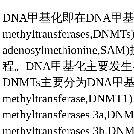
DNA甲基化即在DNA甲基
methyltransferases,
adenosylmethioni
程。DNA甲基化主要发生
DNMTs主要分为DNA甲基化转
methyltransferase,D
methyltransferases 
methyltransferases 