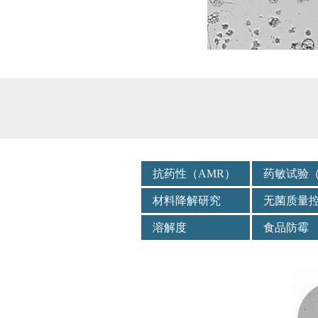
抗药性（AMR）
药敏试验（
材料降解研究
无菌质量
溶解度
食品防霉