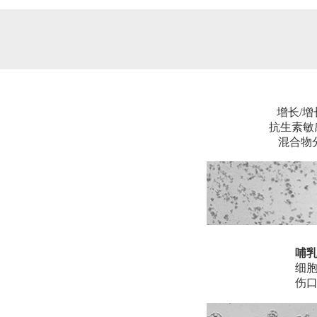
增长/
抗生素敏感
混合物
哺
细
伤