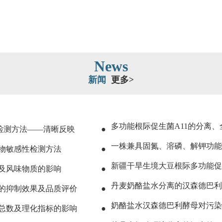
News
新闻
更多>
多功能根际促生菌A11的分离
检测方法——清晰反映
●
一株兼具固氮、溶磷、解钾功能
物敏感性检测方法
●
新疆干旱生境大豆根际多功能促
及风味物质的影响
●
丹麦奶酪盐水分离的汉森德巴利
的抑制效果及品质评价
●
奶酪盐水汉森德巴利酵母对污染
总数及理化指标的影响
●