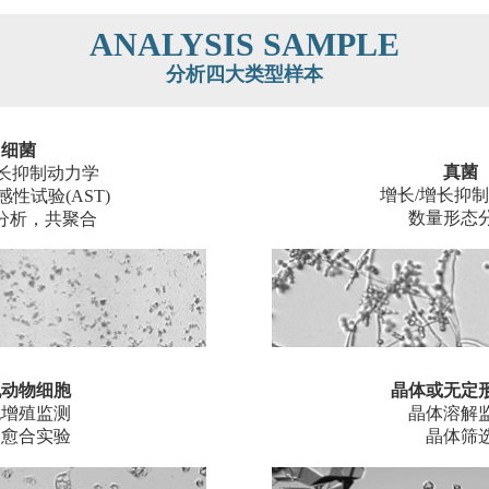
ANALYSIS SAMPLE
分析四大类型样本
细菌
真菌
增长抑制动力学
增长/增长抑
性试验(AST)
数量形态
分析，共聚合
乳动物细胞
晶体或无定
胞增殖监测
晶体溶解
口愈合实验
晶体筛