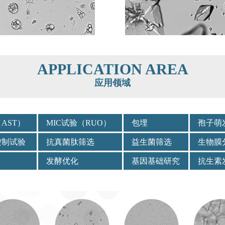
APPLICATION AREA
应用领域
AST）
MIC试验（RUO）
包埋
孢子萌
控制试验
抗真菌肽筛选
益生菌筛选
生物膜
发酵优化
基因基础研究
抗生素