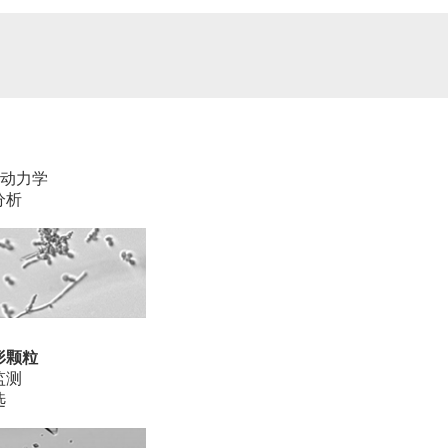
制动力学
分析
形颗粒
监测
选