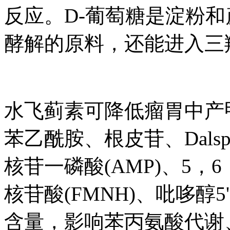
反应。D-葡萄糖是淀粉
酵解的原料，还能进入三
水飞蓟素可降低瘤胃中产
苯乙酰胺、根皮苷、Dalspi
核苷一磷酸(AMP)、5，
核苷酸(FMNH)、吡哆醇5
含量，影响苯丙氨酸代谢