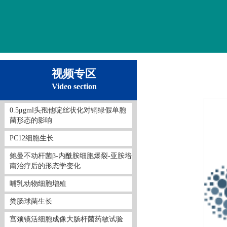
视频专区
Video section
0.5μgml头孢他啶丝状化对铜绿假单胞
菌形态的影响
PC12细胞生长
鲍曼不动杆菌β-内酰胺细胞爆裂-亚胺培
南治疗后的形态学变化
哺乳动物细胞增殖
粪肠球菌生长
宫颈镜活细胞成像大肠杆菌药敏试验