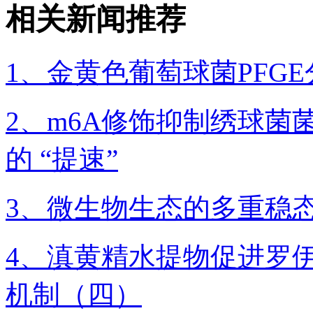
相关新闻推荐
1、金黄色葡萄球菌PFG
2、m6A修饰抑制绣球
的 “提速”
3、微生物生态的多重稳
4、滇黄精水提物促进罗
机制（四）