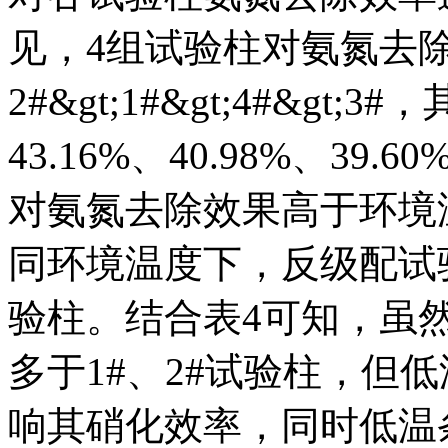
见，4组试验柱对氨氮去
2#&gt;1#&gt;4#&gt
43.16%、40.98%、39
对氨氮去除效果高于环境温
同环境温度下，反级配试
验柱。结合表4可知，虽然
多于1#、2#试验柱，但
响其硝化效率，同时低温