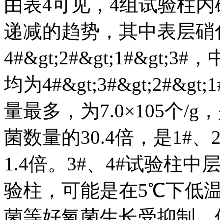
由表4可见，4组试验柱
递减的趋势，其中表层硝
4#&gt;2#&gt;1#&
均为4#&gt;3#&gt;2#
量最多，为7.0×105个
菌数量的30.4倍，是1#
1.4倍。3#、4#试验柱
验柱，可能是在5℃下低
菌等好氧菌生长受抑制，