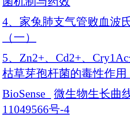
菌机制与药效
4、家兔肺支气管败血波
（一）
5、Zn2+、Cd2+、Cr
枯草芽孢杆菌的毒性作用
BioSense
微生物生长曲
11049566号-4