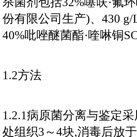
杀菌剂包括32%噻呋·氟
份有限公司生产)、430 g
40%吡唑醚菌酯·喹啉铜S
1.2方法
1.2.1病原菌分离与鉴
处组织3～4块,消毒后放于P