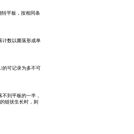
翻转平板，按相同条
落计数以菌落形成单
CFU的可记录为多不可
落不到平板的一半，
线的链状生长时，则