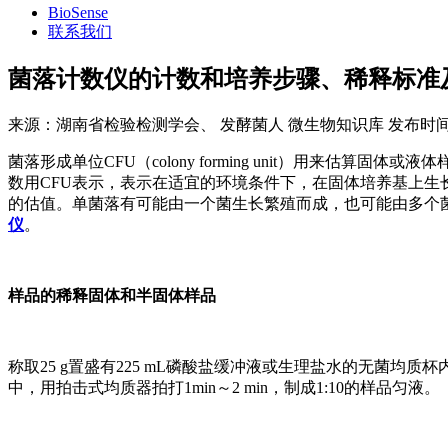
BioSense
联系我们
​菌落计数仪的计数和培养步骤、稀释标准
来源：
湖南省检验检测学会、 发酵菌人 微生物知识库
发布时间
菌落形成单位CFU（colony forming unit）用来估算
数用CFU表示，表示在适宜的环境条件下，在固体培养基上生
的估值。单菌落有可能由一个菌生长繁殖而成，也可能由多个菌生
仪
。
样品的稀释固体和半固体样品
称取25 g置盛有225 mL磷酸盐缓冲液或生理盐水的无菌均质杯内，8000
中，用拍击式均质器拍打1min～2 min，制成1:10的样品匀液。