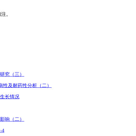
倾注。
性研究（三）
致病性及耐药性分析（二）
的生长情况
的影响（二）
-4