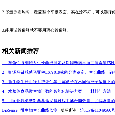
2.尽量涂布均匀，覆盖整个平板表面。实在涂不好，可以选择
3.能用试管稀释就不要用离心管稀释。
相关新闻推荐
1、草鱼性腺细胞系生长曲线测定及对鲤春病毒血症病毒敏感
2、驴源马链球菌马亚种LXY019株的分离鉴定、生长曲线、
3、微生物生长曲线系统评估黑曲霉孢子在不同铜离子浓度下
4、水胶体食品微生物计数的智能化解决方案——材料与方法
5、可同化氮类型对桑葚酒发酵过程中酵母菌数量、乙醇含量
BioSense
微生物生长曲线监测
版权所有
沪ICP备11049566号