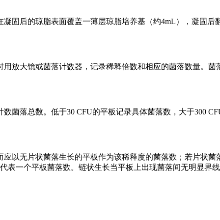
在凝固后的琼脂表面覆盖一薄层琼脂培养基（约4mL），凝固后
时用放大镜或菌落计数器，记录稀释倍数和相应的菌落数量。菌
板计数菌落总数。低于30 CFU的平板记录具体菌落数，大于300 
而应以无片状菌落生长的平板作为该稀释度的菌落数；若片状菌
，代表一个平板菌落数。链状生长当平板上出现菌落间无明显界