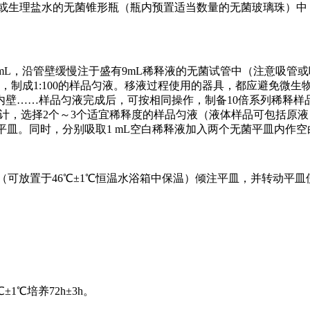
冲液或生理盐水的无菌锥形瓶（瓶内预置适当数量的无菌玻璃珠）
液1mL，沿管壁缓慢注于盛有9mL稀释液的无菌试管中（注意吸管
，制成1:100的样品匀液。移液过程使用的器具，都应避免微生
内壁……样品匀液完成后，可按相同操作，制备10倍系列稀释样
计，选择2个～3个适宜稀释度的样品匀液（液体样品可包括原液
平皿。同时，分别吸取1 mL空白稀释液加入两个无菌平皿内作空
培养基（可放置于46℃±1℃恒温水浴箱中保温）倾注平皿，并转动平
1℃培养72h±3h。