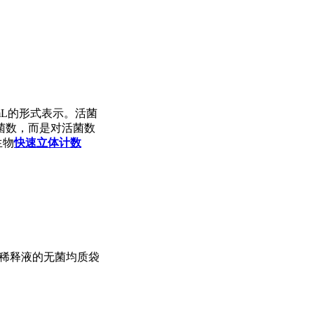
/mL的形式表示。活菌
菌数，而是对活菌数
生物
快速立体计数
5 mL稀释液的无菌均质袋