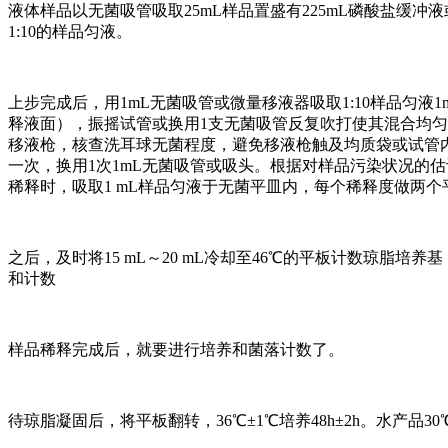
液体样品以无菌吸管吸取25mL样品置盛有225mL磷酸盐缓
1:10的样品匀液。
上步完成后，用1mL无菌吸管或微量移液器吸取1:10样品匀
释液面），振摇试管或换用1支无菌吸管反复吹打使其混合均匀
移液枪，核查洗耳球无菌程度，避免移液枪触及均质袋或试管
一次，换用1次1mL无菌吸管或吸头。根据对样品污染状况的估
稀释时，吸取1 mL样品匀液于无菌平皿内，每个稀释度做两个
之后，及时将15 mL～20 mL冷却至46℃的平板计数琼脂
和计数
样品稀释完成后，就要进行培养和菌落计数了。
待琼脂凝固后，将平板翻转，36℃±1℃培养48h±2h。水产品30℃±