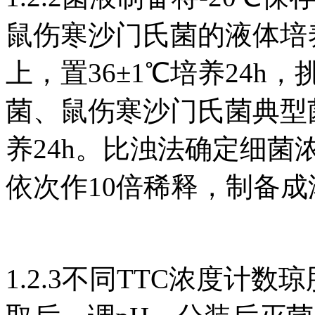
鼠伤寒沙门氏菌的液体培
上，置36±1℃培养24
菌、鼠伤寒沙门氏菌典型菌
养24h。比浊法确定细菌浓度
依次作10倍稀释，制备成浓
1.2.3不同TTC浓度计