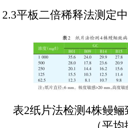
2.3平板二倍稀释法测定
表2纸片法检测4株鳗
（平均