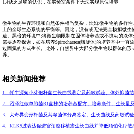
1.4缺乏足够的认识，在实验室条件下无法实现原位培养
微生物的生存环境和自然条件相当复杂，比如:微生物的多样
上的全球生态系统的平衡等。因此，没有或无法完全模拟微生
速、黑暗的环境中;将微生物限制在固体培养基或不搅动的液体
需要逐渐探索，如在培养Spirochaetes(螺旋体)的培养
过固氮的方式生长。此外，自然界中大部分微生物以群体的形
养。
相关新闻推荐
1、牦牛源短小芽孢杆菌生长曲线测定及药敏试验、体外抑菌
2、沼泽红假单胞菌R1菌株的培养基配方、培养条件、生长量
3、犬奇异变形杆菌及其噬菌体分离鉴定、生长曲线及药敏试
4、​KLK5过表达促进宫颈癌移植瘤生长曲线并降低顺铂化疗