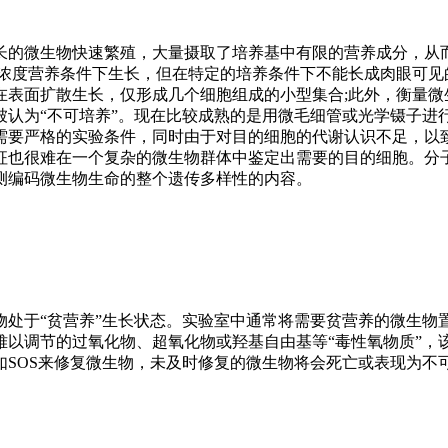
长的微生物快速繁殖，大量摄取了培养基中有限的营养成分，从
浓度营养条件下生长，但在特定的培养条件下不能长成肉眼可见
在表面扩散生长，仅形成几个细胞组成的小型集合;此外，衡量微
被认为“不可培养”。现在比较成熟的是用微毛细管或光学镊子进
需要严格的实验条件，同时由于对目的细胞的代谢认识不足，以
征也很难在一个复杂的微生物群体中鉴定出需要的目的细胞。分
测编码微生物生命的整个遗传多样性的内容。
物处于“贫营养”生长状态。实验室中通常将需要贫营养的微生物
难以调节的过氧化物、超氧化物或羟基自由基等“毒性氧物质”，
SOS来修复微生物，未及时修复的微生物将会死亡或表现为不