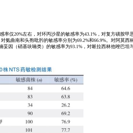
感率仅20%左右，对环丙沙星的敏感率为43.1%，对复方磺胺甲
8%，对氨曲南和头孢吡肟的敏感率分别为69.2%和66.9%。对阿莫
。对呋喃妥因（硝基呋喃类）的敏感率为93.1%，对哌拉西林他唑巴