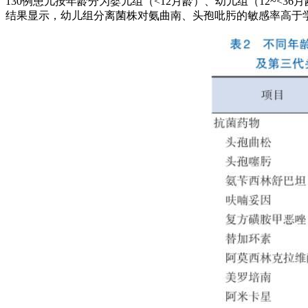
130例患儿按年龄分为婴儿组（<12月龄）、幼儿组（12~<3
结果显示，幼儿组分离菌株对氨曲南、头孢吡肟的敏感率高于学龄