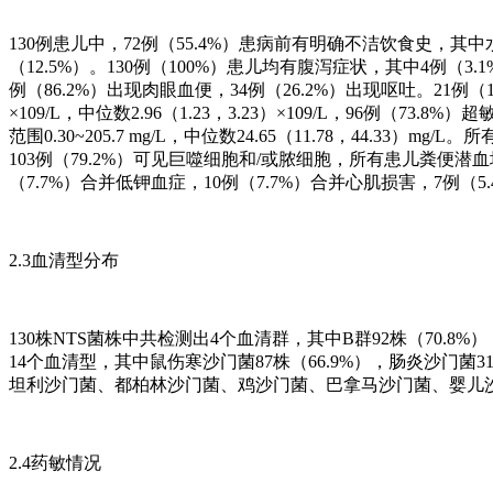
130例患儿中，72例（55.4%）患病前有明确不洁饮食史，其中水果
（12.5%）。130例（100%）患儿均有腹泻症状，其中4例（3.1
例（86.2%）出现肉眼血便，34例（26.2%）出现呕吐。21例
×109/L，中位数2.96（1.23，3.23）×109/L，96例（73.8%）超敏
范围0.30~205.7 mg/L，中位数24.65（11.78，44.33
103例（79.2%）可见巨噬细胞和/或脓细胞，所有患儿粪便潜血均
（7.7%）合并低钾血症，10例（7.7%）合并心肌损害，7例（
2.3血清型分布
130株NTS菌株中共检测出4个血清群，其中B群92株（70.8%）
14个血清型，其中鼠伤寒沙门菌87株（66.9%），肠炎沙门
坦利沙门菌、都柏林沙门菌、鸡沙门菌、巴拿马沙门菌、婴儿沙
2.4药敏情况