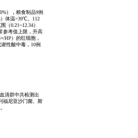
.0%），粮食制品9例
）体温>39℃。112
.21~12.34）
）值高于正常参考值上限，升高
~4+/HP）的红细胞，
代谢性酸中毒，10例
。4个血清群中共检测出
加利福尼亚沙门菌、斯
）。