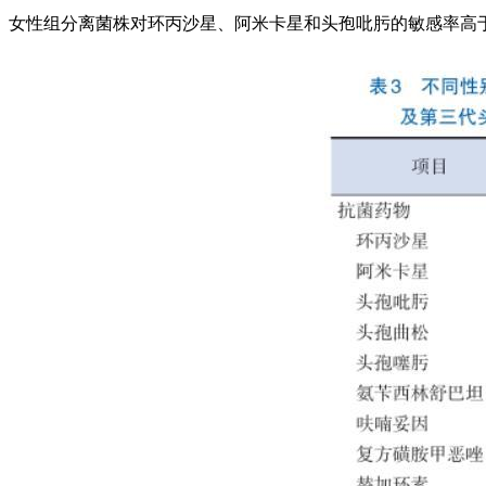
女性组分离菌株对环丙沙星、阿米卡星和头孢吡肟的敏感率高于男