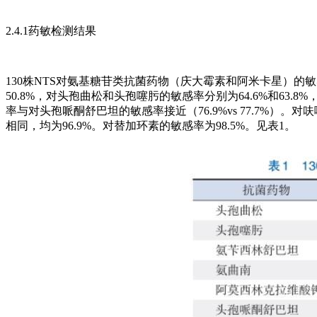
2.4.1药敏检测结果
130株NTS对氨基糖苷类抗菌药物（庆大霉素和阿米卡星）的敏
50.8%，对头孢曲松和头孢噻肟的敏感率分别为64.6%和63.
率与对头孢哌酮舒巴坦的敏感率接近（76.9%vs 77.7%）
相同，均为96.9%。对替加环素的敏感率为98.5%。见表1。