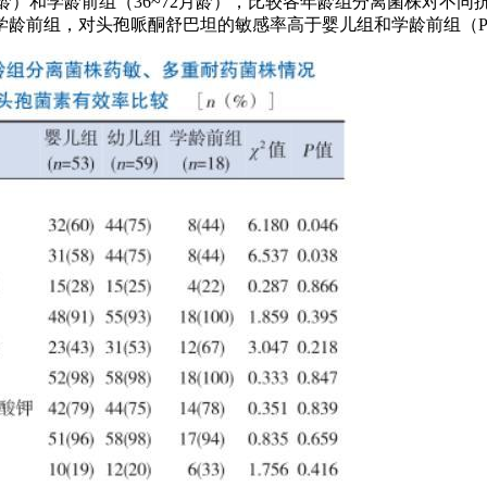
6月龄）和学龄前组（36~72月龄），比较各年龄组分离菌株对不
前组，对头孢哌酮舒巴坦的敏感率高于婴儿组和学龄前组（P<0.