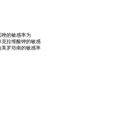
恶唑的敏感率为
西林克拉维酸钾的敏感
坦与美罗培南的敏感率