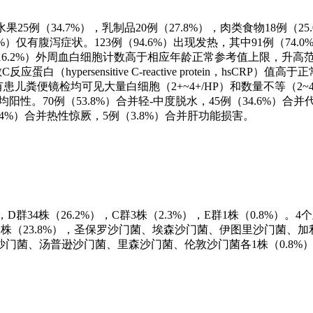
25例（34.7%），乳制品20例（27.8%），肉类食物18例（25
%）仅有腹泻症状。123例（94.6%）出现发热，其中91例（74.0%
（16.2%）外周血白细胞计数高于相应年龄正常参考值上限，升高范围（0
C反应蛋白（hypersensitive C-reactive protein，hsCRP
）mg/L。所有患儿粪便镜检均可见大量白细胞（2+~4+/HP）和数量不等（2
阳性。70例（53.8%）合并轻-中度脱水，45例（34.6%）合并
5.4%）合并热性惊厥，5例（3.8%）合并肝功能损害。
，D群34株（26.2%），C群3株（2.3%），E群1株（0.8%）
菌31株（23.8%），圣保罗沙门菌、埃森沙门菌、伊图里沙门菌、
门菌、汤普逊沙门菌、里森沙门菌、伦敦沙门菌各1株（0.8%