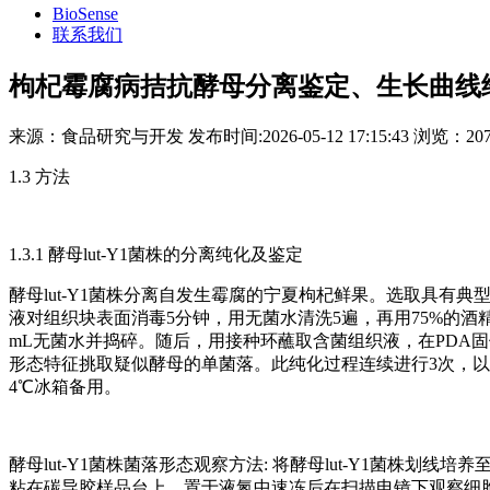
BioSense
联系我们
枸杞霉腐病拮抗酵母分离鉴定、生长曲线
来源：
食品研究与开发
发布时间:
2026-05-12 17:15:43
浏览：
20
1.3 方法
1.3.1 酵母lut-Y1菌株的分离纯化及鉴定
酵母lut-Y1菌株分离自发生霉腐的宁夏枸杞鲜果。选取具有典型
液对组织块表面消毒5分钟，用无菌水清洗5遍，再用75%的酒
mL无菌水并捣碎。随后，用接种环蘸取含菌组织液，在PDA
形态特征挑取疑似酵母的单菌落。此纯化过程连续进行3次，以确
4℃冰箱备用。
酵母lut-Y1菌株菌落形态观察方法: 将酵母lut-Y1菌株划线
粘在碳导胶样品台上，置于液氮中速冻后在扫描电镜下观察细