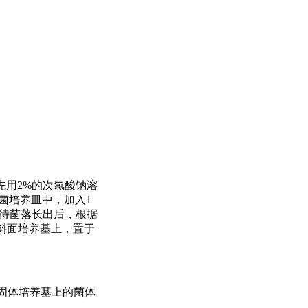
。先用2%的次氯酸钠溶
菌培养皿中，加入1
，待菌落长出后，根据
A斜面培养基上，置于
DA固体培养基上的菌体