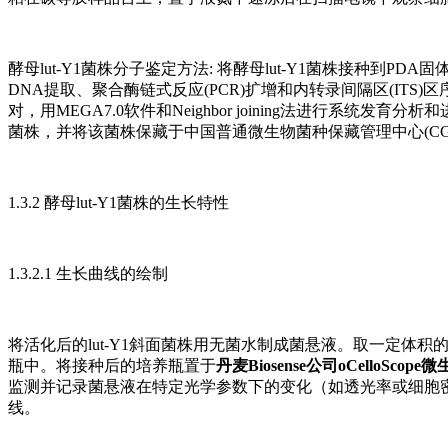
酵母lut-Y1菌株分子鉴定方法: 将酵母lut-Y1菌株接种到P
DNA提取、聚合酶链式反应(PCR)扩增和内转录间隔区(ITS)区序列测序
对，用MEGA7.0软件和Neighbor joining法进行系统
菌株，并将该菌株保藏于中国普通微生物菌种保藏管理中心(CGMCC
1.3.2 酵母lut-Y1菌株的生长特性
1.3.2.1 生长曲线的绘制
将活化后的lut-Y1斜面菌株用无菌水制成菌悬液。取一定体积的
瓶中。将接种后的培养瓶置于
丹麦Biosense公司oCelloSc
监测并记录菌悬液在特定光学参数下的变化（如透光率或细胞
线。