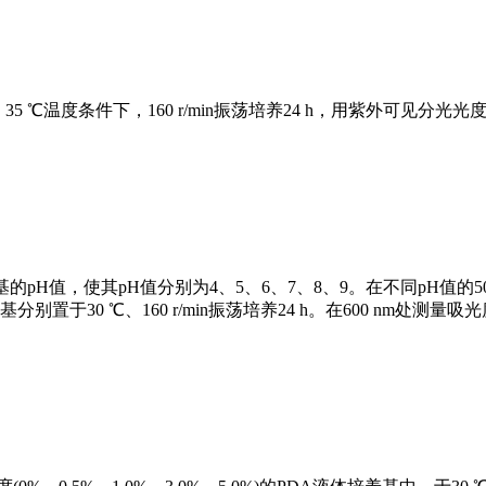
、35 ℃温度条件下，160 r/min振荡培养24 h，用紫外可见分光光度
体培养基的pH值，使其pH值分别为4、5、6、7、8、9。在不同pH值的5
分别置于30 ℃、160 r/min振荡培养24 h。在600 nm处测