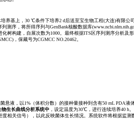
DA固体培养基上，30 ℃条件下培养2 d后送至宝生物工程(大连)有限
，将所得序列与GenBank核酸数据库(www.ncbi.nlm.nih.go
发育分析和进化树构建，自展次数为1000。最终根据ITS区序列测序分析
)，保藏号为CGMCC NO.20462。
菌悬液，以1%（体积分数）的接种量接种到含有50 mL PDA
ope微生物生长曲线分析系统中
，设定温度为30℃，进行连续培养40 
密度相关信号），以此反映菌体生长情况。系统软件将根据监测