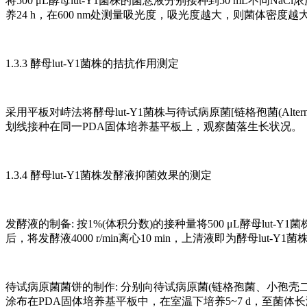
将500 μL酵母lut-Y1菌株的菌悬液分别接种到50 mL不同NaCl浓度
养24 h，在600 nm处测量吸光度，吸光度越大，则菌体密度越
1.3.3 酵母lut-Y1菌株的拮抗作用测定
采用平板对峙法将酵母lut-Y1菌株与待试病原菌[链格孢菌(Alternaria alter
划线接种在同一PDA固体培养基平板上，观察菌落生长状况。
1.3.4 酵母lut-Y1菌株发酵液抑菌效果的测定
发酵液的制备: 按1%(体积分数)的接种量将500 μL酵母lut-Y1菌
后，将发酵液4000 r/min离心10 min，上清液即为酵母lut-Y1
待试病原菌菌饼的制作: 分别向待试病原菌(链格孢菌、小孢壳二
涂布在PDA固体培养基平板中，在室温下培养5~7 d，至菌体