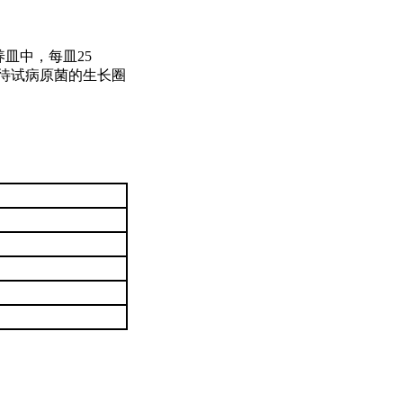
养皿中，每皿25
量待试病原菌的生长圈