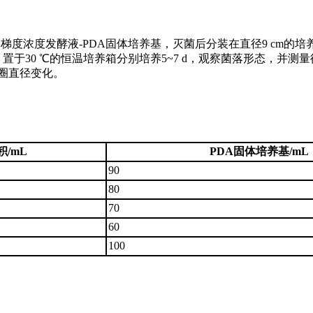
制梯度浓度发酵液-PDA固体培养基，灭菌后分装在直径9 cm的培
置于30 ℃的恒温培养箱分别培养5~7 d，观察菌落形态，并测
长圈直径变化。
/mL
PDA固体培养基/mL
90
80
70
60
100