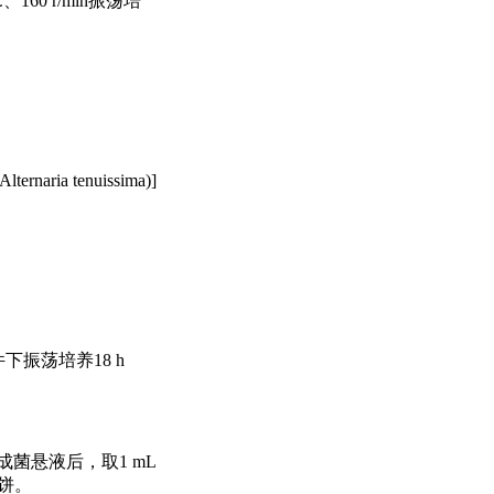
160 r/min振荡培
ria tenuissima)]
件下振荡培养18 h
菌悬液后，取1 mL
饼。