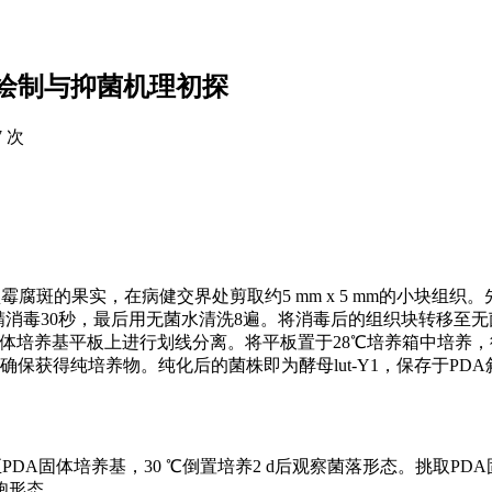
绘制与抑菌机理初探
7 次
霉腐斑的果实，在病健交界处剪取约5 mm x 5 mm的小块组织
精消毒30秒，最后用无菌水清洗8遍。将消毒后的组织块转移至无
固体培养基平板上进行划线分离。将平板置于28℃培养箱中培养
保获得纯培养物。纯化后的菌株即为酵母lut-Y1，保存于PD
培养至PDA固体培养基，30 ℃倒置培养2 d后观察菌落形态。挑取P
胞形态。