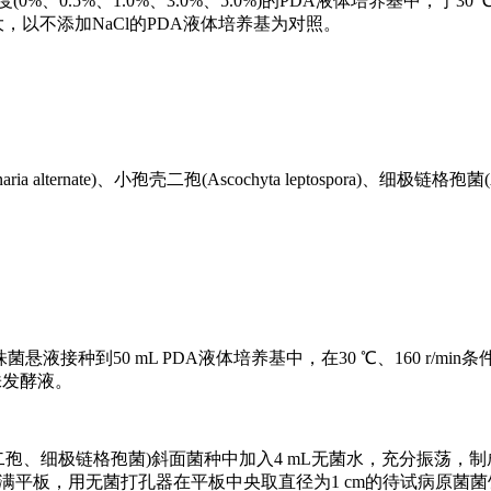
(0%、0.5%、1.0%、3.0%、5.0%)的PDA液体培养基中，于30 ℃、
大，以不添加NaCl的PDA液体培养基为对照。
nate)、小孢壳二孢(Ascochyta leptospora)、细极链格孢菌(Alterna
株菌悬液接种到50 mL PDA液体培养基中，在30 ℃、160 r/min条
菌株发酵液。
孢、细极链格孢菌)斜面菌种中加入4 mL无菌水，充分振荡，制成
长满平板，用无菌打孔器在平板中央取直径为1 cm的待试病原菌菌