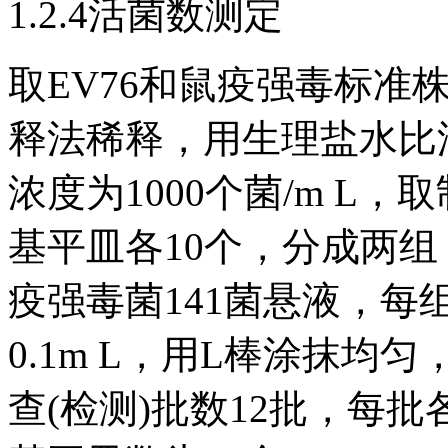
1.2.4活菌数测定
取EV76和鼠疫强毒标准株1
释法稀释，用生理盐水比浊
浓度为1000个菌/m L
基平皿各10个，分成两组
疫强毒菌141菌悬液，每
0.1m L，用L棒涂抹均
查(检测)批数12批，每