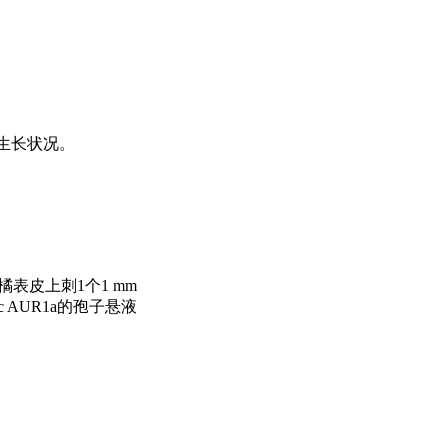
落生长状况。
表皮上刺1个1 mm
c AUR1a的孢子悬液