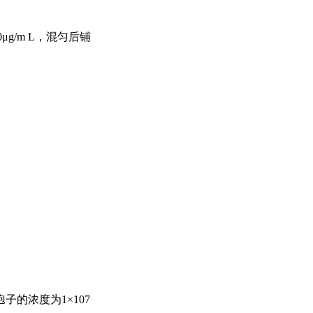
μg/m L，混匀后铺
的浓度为1×107