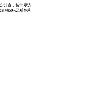
℃固定过夜，按常规透
双氧铀50%乙醇饱和