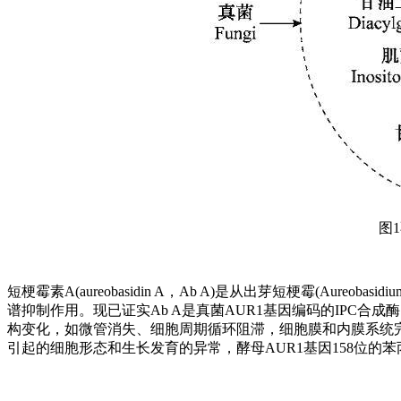
图
短梗霉素A(aureobasidin A，Ab A)是从出芽短梗霉(Aureo
谱抑制作用。现已证实Ab A是真菌AUR1基因编码的IPC合成
构变化，如微管消失、细胞周期循环阻滞，细胞膜和内膜系统完整
引起的细胞形态和生长发育的异常，酵母AUR1基因158位的苯丙氨