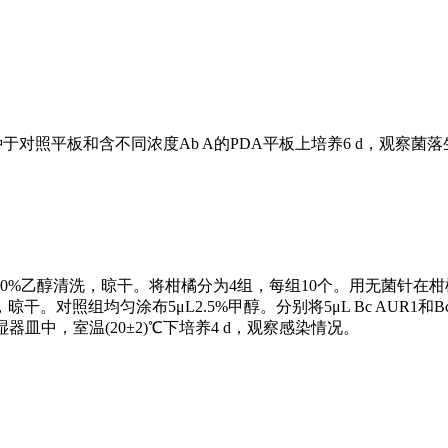
于对照平板和含不同浓度Ab A的PDA平板上培养6 d，观察菌
%乙醇清洗，晾干。将柑橘分为4组，每组10个。用无菌针在柑橘
晾干。对照组均匀涂布5μL2.5%甲醇。分别将5μL Bc AUR1和B
湿器皿中，室温(20±2)℃下培养4 d，观察感染情况。