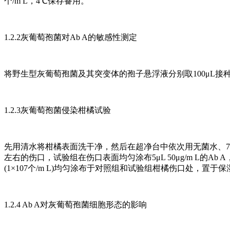
个/m L，4℃保存备用。
1.2.2灰葡萄孢菌对Ab A的敏感性测定
将野生型灰葡萄孢菌及其突变体的孢子悬浮液分别取100μL接种
1.2.3灰葡萄孢菌侵染柑橘试验
先用清水将柑橘表面洗干净，然后在超净台中依次用无菌水、70
左右的伤口，试验组在伤口表面均匀涂布5μL 50μg/m L的Ab A，
(1×107个/m L)均匀涂布于对照组和试验组柑橘伤口处，置于保
1.2.4 Ab A对灰葡萄孢菌细胞形态的影响