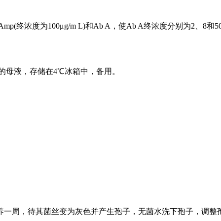
终浓度为100μg/m L)和Ab A，使Ab A终浓度分别为2、8和50
m L的母液，存储在4℃冰箱中，备用。
养一周，待其菌丝变为灰色并产生孢子，无菌水洗下孢子，调整孢子