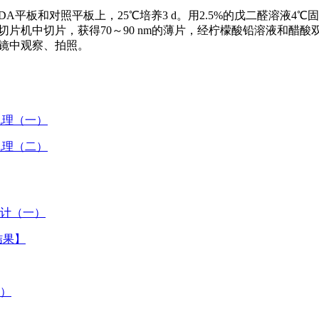
A的PDA平板和对照平板上，25℃培养3 d。用2.5%的戊二醛溶液4
薄切片机中切片，获得70～90 nm的薄片，经柠檬酸铅溶液和醋酸
射电镜中观察、拍照。
机理（一）
机理（二）
统计（一）
结果】
三）