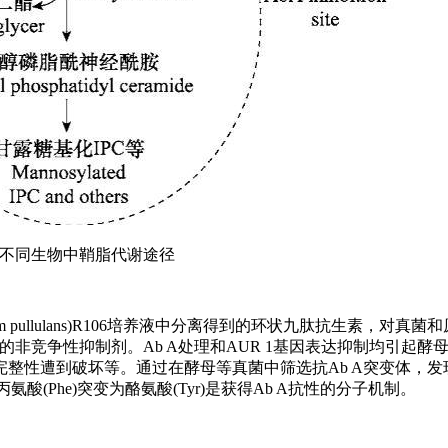
1不同生物中鞘脂代谢途径
basidium pullulans)R106培养液中分离得到的环状九肽抗生素，
酶的非竞争性抑制剂。Ab A处理和AUR 1基因表达抑制均引起
性遭到破坏等。通过在酵母等真菌中筛选抗Ab A突变体，发现
酸(Phe)突变为酪氨酸(Tyr)是获得Ab A抗性的分子机制。