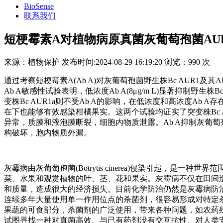
BioSense
联系我们
短梗霉素A对植物病原真菌灰葡萄孢菌AU
来源：
植物保护
发布时间:
2024-08-29 16:19:20
浏览：
990 次
通过考察短梗霉素A(Ab A)对灰葡萄孢菌野生株Bc AUR1及其
Ab A敏感性试验表明，低浓度Ab A(8μg/m L)显著抑制野生株B
变株Bc AUR1a则不受Ab A的影响，在低浓度和高浓度Ab A存在
在下也能够有效感染柑橘果实。这两个试验均证实了突变株Bc AU
异常，质膜和液泡膜断裂，细胞内物质泄露。Ab A抑制灰葡
构破坏，胞内物质外漏。
灰霉病由灰葡萄孢菌(Botrytis cinerea)侵染引起，
菜、水果和观赏植物的叶、茎、花和果实。灰霉病不仅在田间
和质量，造成很大的经济损失。目前化学防治仍然是灰霉病防
连续多年大量使用单一作用位点的杀菌剂，很容易形成对特定
果蔬的可食部分，杀菌剂的广泛使用，带来各种问题，如农药
试图寻找一种对真菌高效、与已有药剂没有交互抗性、对人类