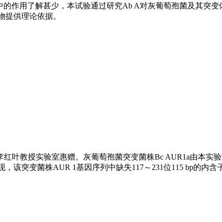
中的作用了解甚少，本试验通过研究Ab A对灰葡萄孢菌及其突
药物提供理论依据。
红叶教授实验室惠赠。灰葡萄孢菌突变菌株Bc AUR1a由本实验室
突变菌株AUR 1基因序列中缺失117～231位115 bp的内含