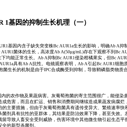
R 1基因的抑制生长机理（一）
AUR1基因内含子缺失突变株Bc AUR1a生长的影响，明确Ab 
c AUR1菌体的生长，高浓度Ab A(50μg/mL)存在下观察不到Bc
下均能正常生长。Ab A抑制Bc AUR1侵染柑橘果实，但Bc AUR
R1a具有Ab A抗性。电镜观察表明，Ab A引起Bc AUR1细
萄孢菌生长的机制是由于IPC合成酶受到抑制，导致鞘磷脂类物质
是一种世界范围内的农作物及果蔬病害。灰葡萄孢菌的寄主范围很广，能侵
造成危害，而且在贮运、销售和消费期间继续造成果蔬发病腐烂
治的主要措施，但由于灰葡萄孢菌具有遗传变异大、繁殖速率快
杀菌剂具有抗性的亚群体，其结果是防治效果下降，甚至失效。
残留导致人畜安全受到威胁，伤害环境中其他微生物引起生态平
安全的新型杀菌剂。