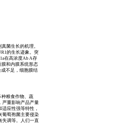
A抑制真菌生长的机理。
 AUR1的生长迹象。突
1a在高浓度Ab A存
胞质膜和内膜系统形态
合成不足，细胞膜结
染多种粮食作物、蔬
，严重影响产品产量
和适应性强等特性，
灰葡萄孢菌主要侵染
衡失调等。人们一直