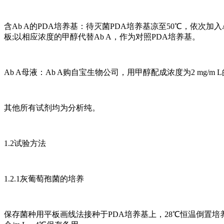
含Ab A的PDA培养基：待灭菌PDA培养基凉至50℃，依次加入Amp(
板;以相应浓度的甲醇代替Ab A，作为对照PDA培养基。
Ab A母液：Ab A购自宝生物公司，用甲醇配成浓度为2 mg/
其他所有试剂均为分析纯。
1.2试验方法
1.2.1灰葡萄孢菌的培养
保存菌种用平板画线法接种于PDA培养基上，28℃恒温倒置培