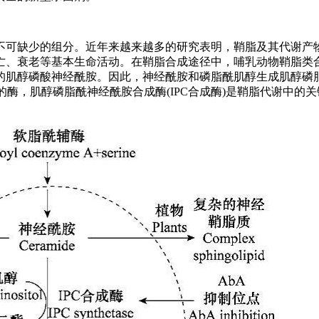
不可缺少的组分。近年来越来越多的研究表明，鞘脂及其代谢产
亡、衰老等基本生命活动。在鞘脂合成途径中，哺乳动物鞘脂类
肌醇磷酸神经酰胺。因此，神经酰胺和磷脂酰肌醇生成肌醇磷脂酰
的酶，肌醇磷脂酰神经酰胺合成酶(IPC合成酶)是鞘脂代谢中的