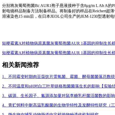
分别将灰葡萄孢菌Bc AUR1孢子悬液接种于含8μg/m L Ab 
射电镜样品制备方法制备样品。将制备好的样品在Reichert超
溶液染色15 min后，在日本JEOL公司生产的JEM-1230型透
短梗霉素A对植物病原真菌灰葡萄孢菌AUR 1基因的抑制生长
短梗霉素A对植物病原真菌灰葡萄孢菌AUR 1基因的抑制生长
相关新闻推荐
1、不同霉变时期肉豆蔻饮片需氧菌、霉菌、酵母菌菌落总数
2、不同温度和pH对白三叶草链格孢菌菌落生长的影响【实验
3、碳源、生长因子、氮源添加量对鼠李糖乳杆菌活菌数的影响
4、青贮饲料中耐高温乳酸菌的生物学特性及发酵特性研究（
5、微生物在哺乳动物肠道中定植跨物种遗传机制研究