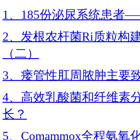
1、185份泌尿系统患者
2、发根农杆菌Ri质粒构
（二）
3、瘘管性肛周脓肿主要
4、高效乳酸菌和纤维素
长？
5、Comammox全程