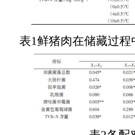
表1鲜猪肉在储藏过程
表2各配