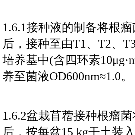
1.6.1接种液的制备将根瘤菌S.
后，接种至由T1、T2、
培养基中(含四环素10μg·mL
养至菌液OD600nm≈1.0。
1.6.2盆栽苜蓿接种根瘤
后，按每盆15 kg干土