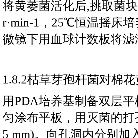
将黄萎菌活化后,挑取菌块
r·min-1，25℃恒温摇
微镜下用血球计数板将滤液中
1.8.2枯草芽孢杆菌对
用PDA培养基制备双层平
匀涂布平板，用灭菌的打
5 mm)。向孔洞内分别加