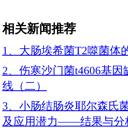
相关新闻推荐
1、大肠埃希菌T2噬菌体
2、伤寒沙门菌t4606
线（二）
3、小肠结肠炎耶尔森氏
及应用潜力——结果与分析