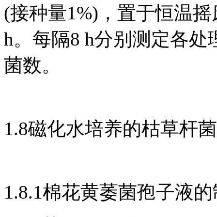
(接种量1%)，置于恒温摇床中
h。每隔8 h分别测定各处
菌数。
1.8磁化水培养的枯草杆
1.8.1棉花黄萎菌孢子液