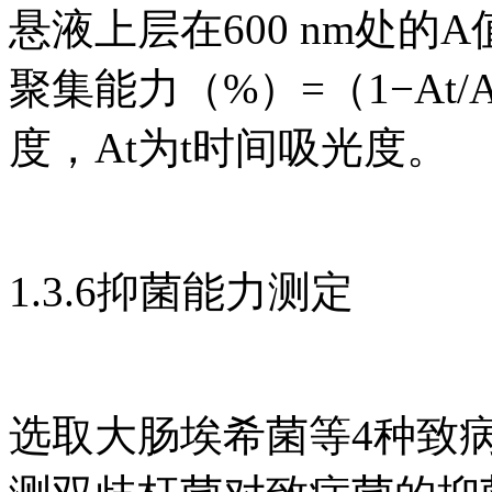
悬液上层在600 nm处
聚集能力（%）=（1−At/
度，At为t时间吸光度。
1.3.6抑菌能力测定
选取大肠埃希菌等4种致