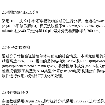
2.6 提取物的HPLC分析
采用HPLC技术对2种石斛提取物的成分进行分析。色谱柱:Waters ACQUI
(A)-0.1%甲酸乙腈(B)。梯度洗脱程序:0～6 min,5%～25% B;6～20 mi
mL/min;柱温40 ℃;进样量1.0 μL;紫外分光检测器条件360 nm。
2.7 分子对接模拟
通过分子对接验证活性单体与靶点的结合情况。本研究使用的分子对接程序A
精度高达78%。LuxS蛋白的晶体结构为5V2W,从RCSB(https://
(https://pubchem.ncbi.nlm.nih.gov/)。将活性单体成分(
检查,分配原子类型为AD4类型,计算gasteiger电荷,构建蛋白质结构的对接
软件进行作用力分析和可视化图处理。
2.8 数据统计分析
实验数据采用Origin 2022进行统计分析,采用SPSS 22.