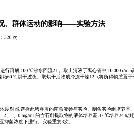
况、群体运动的影响——实验方法
：
326 次
解,100 ℃沸水回流2 h。取上清液于离心管中,10 000 r/min
物于干燥箱60 ℃烘干过夜。取烘干后物质冷冻干燥12 h,将所得物质置
氏浓度对照,选择此稀释度的菌悬液参与实验。制备实验组培养基
1、0 mg/mL的含石斛提取物的液体培养基,37 ℃培养24 h,测
在亚抑菌浓度下进行。实验重复3次。