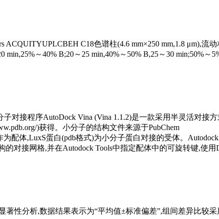
TYUPLCBEH C18色谱柱(4.6 mm×250 mm,1.8 μm),流动
n,25%～40% B;20～25 min,40%～50% B,25～30 min;50%～5
utoDock Vina (Vina 1.1.2)是一款采用半灵活对
www.pdb.org/)获得。小分子的结构文件来源于PubChem
mol.2格式)作为配体,LuxS蛋白(pdb格式)为小分子蛋白对接的受体。Autodoc
网格,并在Autodock Tools中指定配体中的可旋转键,使用Discover
0进行差异显著性分析,数据结果表示为“平均值±标准偏差”,组间差异比较