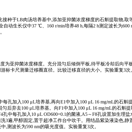
的体积比接种于LB肉汤培养基中,添加亚抑菌浓度梯度的石斛提取物,
中37 ℃、160 r/min培养48 h,每隔2 h测定波长为600
次。
终浓度为亚抑菌浓度梯度。充分混匀后倾倒平板,待平板冷却后向平板
观察并用游标卡尺测量迁移圈直径。比较迁移直径的大小。实验重复3次
加入100 μL培养基,再向E1中加入100 μL 16 mg/mL的石
匀后弃去100 μL培养基。向F1中加入100 μL 16 mg/mL的
中每孔加入10 μL OD600=0.1的菌液,A5～F8孔设置加生理
清洗3遍,甲醇固定,置于超净工作台中吹干。用结晶紫染液染色,静置1
板中,测波长为590 nm的吸光度值。实验重复3次。