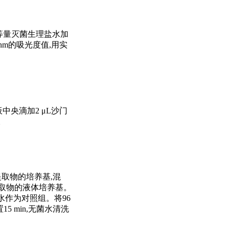
取等量灭菌生理盐水加
 nm的吸光度值,用实
中央滴加2 μL沙门
。
斛提取物的培养基,混
石斛提取物的液体培养基。
盐水作为对照组。将96
5 min,无菌水清洗