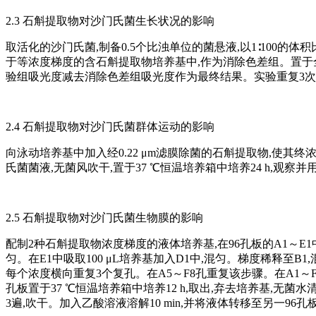
2.3 石斛提取物对沙门氏菌生长状况的影响
取活化的沙门氏菌,制备0.5个比浊单位的菌悬液,以1∶100
于等浓度梯度的含石斛提取物培养基中,作为消除色差组。置于全自动生长仪
验组吸光度减去消除色差组吸光度作为最终结果。实验重复3
2.4 石斛提取物对沙门氏菌群体运动的影响
向泳动培养基中加入经0.22 μm滤膜除菌的石斛提取物,使其
氏菌菌液,无菌风吹干,置于37 ℃恒温培养箱中培养24 h,
2.5 石斛提取物对沙门氏菌生物膜的影响
配制2种石斛提取物浓度梯度的液体培养基,在96孔板的A1～E1中每孔
匀。在E1中吸取100 μL培养基加入D1中,混匀。梯度稀释至B1,混
每个浓度横向重复3个复孔。在A5～F8孔重复该步骤。在A1～F4孔
孔板置于37 ℃恒温培养箱中培养12 h,取出,弃去培养基,无菌水
3遍,吹干。加入乙酸溶液溶解10 min,并将液体转移至另一96孔