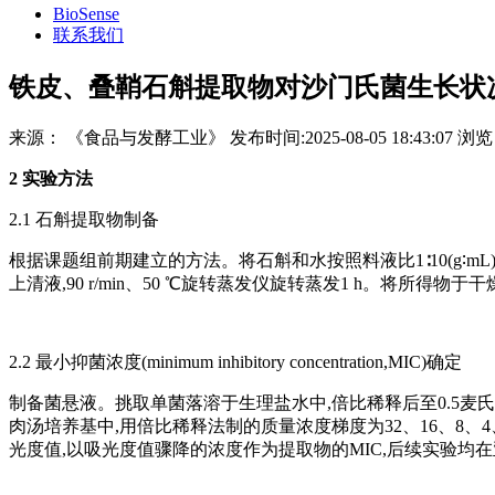
BioSense
联系我们
铁皮、叠鞘石斛提取物对沙门氏菌生长状
来源：
《食品与发酵工业》
发布时间:
2025-08-05 18:43:07
浏览
2 实验方法
2.1 石斛提取物制备
根据课题组前期建立的方法。将石斛和水按照料液比1∶10(g∶mL)进行溶
上清液,90 r/min、50 ℃旋转蒸发仪旋转蒸发1 h。将所得
2.2 最小抑菌浓度(minimum inhibitory concentration,MIC)确定
制备菌悬液。挑取单菌落溶于生理盐水中,倍比稀释后至0.5麦
肉汤培养基中,用倍比稀释法制的质量浓度梯度为32、16、8、4、2、
光度值,以吸光度值骤降的浓度作为提取物的MIC,后续实验均