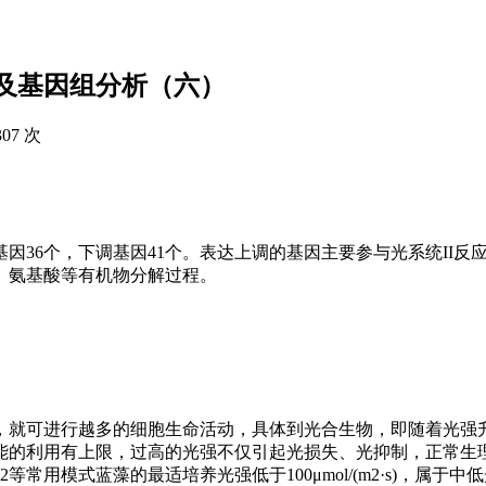
线及基因组分析（六）
307 次
基因36个，下调基因41个。表达上调的基因主要参与光系统II反
、氨基酸等有机物分解过程。
，就可进行越多的细胞生命活动，具体到光合生物，即随着光强
能的利用有上限，过高的光强不仅引起光损失、光抑制，正常生
等常用模式蓝藻的最适培养光强低于100μmol/(m2·s)，属于