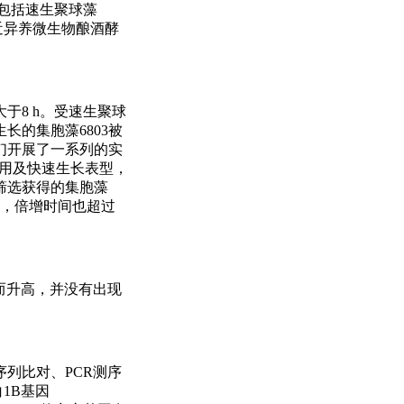
包括速生聚球藻
，接近异养微生物酿酒酵
于8 h。受速生聚球
长的集胞藻6803被
我们开展了一系列的实
效利用及快速生长表型，
筛选获得的集胞藻
光强下，倍增时间也超过
变大而升高，并没有出现
序列比对、PCR测序
1B基因