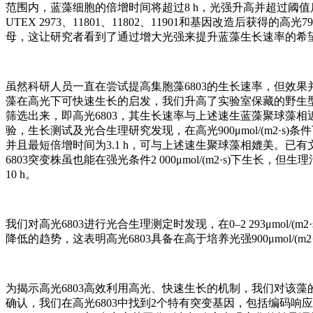
范围内，蓝藻细胞的倍增时间将超过8 h，光强升高并超过阈
UTEX 2973、11801、11802、11901和基因改造后获
母，这让研究者看到了通过增大光强来提升蓝藻生长速率的希
虽然科研人员一直在尝试提高集胞藻6803的生长速率，但效果
藻在高光下可快速生长的启发，我们升高了实验室保藏的野生型6
筛选出来，即高光6803，其生长速率与上述速生蓝藻聚球藻相近
验，生长测试及光合生理研究发现，在高光900μmol/(m2·
并且最短倍增时间为3.1 h，可与上述速生聚球藻相媲美。
6803突变株虽也能在强光条件2 000μmol/(m2·s)下生长，
10 h。
我们对高光6803进行光合生理测定时发现，在0–2 293μmol/(
降低的趋势，这表明高光6803具备在高于培养光强900μmol/
为揭示高光6803高效利用高光、快速生长的机制，我们对该藻
确认，我们在高光6803中找到2个特有突变基因，包括编码响应光