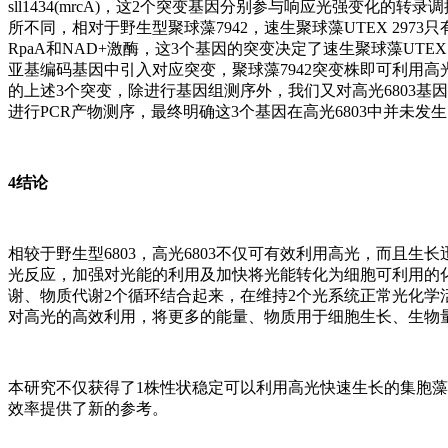
sll1434(mrcA)，这2个突变基因分别参与响应光强变化的
所不同，相对于野生型聚球藻7942，速生聚球藻UTEX 2973
RpaA和NAD+激酶，这3个基因的突变决定了速生聚球藻UTEX 
亚基编码基因中引入对应突变，聚球藻7942突变株即可利用高光快
的上述3个突变，除进行基因组测序外，我们又对高光6803基因组
进行PCR产物测序，最终明确这3个基因在高光6803中并未
4结论
相较于野生型6803，高光6803不仅可有效利用高光，而且生
光反应，加强对光能的利用及加快将光能转化为细胞可利用的
谢、物质代谢2个循环结合起来，在维持2个光系统正常光化
对高光的高效利用，将更多的能量、物质用于细胞生长、生物
本研究不仅获得了1株性状稳定可以利用高光快速生长的集胞藻
效率提供了新的参考。