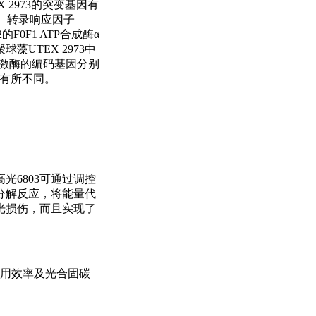
 2973的突变基因有
基、转录响应因子
0F1 ATP合成酶α
UTEX 2973中
D+激酶的编码基因分别
面有所不同。
光6803可通过调控
分解反应，将能量代
光损伤，而且实现了
利用效率及光合固碳