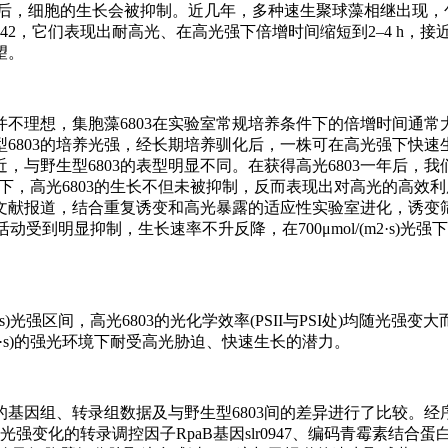
值后，细胞的生长会被抑制。近几年，多种速生聚球藻相继出现，
得的高光7942，它们表现出耐高光、在高光强下倍增时间缩短到2–4 h
望。
并不理想，集胞藻6803在实验室常规培养条件下的倍增时间通常大
803的培养光强，经长期培养驯化后，一株可在高光强下快速生
，与野生型6803的表型明显不同。在获得高光6803一年后，
s)条件下，高光6803的生长不但未被抑制，反而表现出对高光的高
已有文献报道，结合重复诱变和高光暴露的适应性实验室进化，诱变
但生理活动受到明显抑制，生长速率不升反降，在700μmol/(m2·s)
m2·s)光强区间，高光6803的光化学效率(PSII与PSI处)均随光强
(m2·s)的强光环境下耐受高光胁迫、快速生长的潜力。
的基因组、转录组数据及与野生型6803间的差异进行了比较。经
强变化的转录调控因子RpaB基因slr0947、编码青霉素结合蛋白