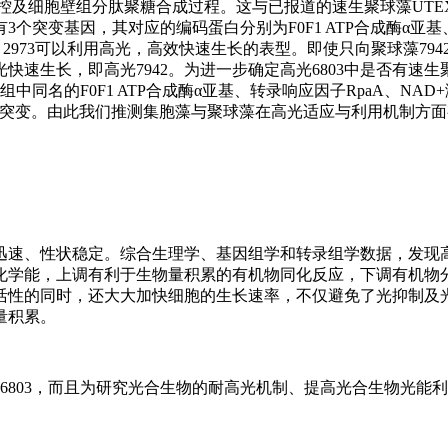
转录调控及细胞壁组分肽聚糖合成过程。这与已报道的速生聚球藻UTEX
只有3个突变基因，其对应的编码蛋白分别为F0F1 ATP合成酶α亚
2973可以利用高光，高效快速生长的表型。即使只向聚球藻7942的F
速生长，即高光7942。为进一步确定高光6803中是否有速生聚球藻
中同名的F0F1 ATP合成酶α亚基、转录响应因子RpaA、NA
发生突变。由此我们推测集胞藻与聚球藻在高光适应与利用机制方
长迅速、性状稳定。综合生理学、基因组学和转录组学数据，发现高
化学能，上调有利于生物量积累的有机物同化反应，下调有机物
学活性的同时，还大大加快细胞的生长速率，不仅避免了光抑制及
量积累。
6803，而且为研究光合生物的耐高光机制、提高光合生物光能