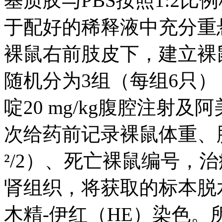
基质胶与PBS按照1:2比
于配好的稀释液中充分重
裸鼠右前肢皮下，建立裸鼠
随机分为3组（每组6只）
啶20 mg/kg腹腔注射及阿
次给药前记录裸鼠体重、
²/2）、死亡裸鼠编号，
肾组织，将获取的标本脱
木精-伊红（HE）染色