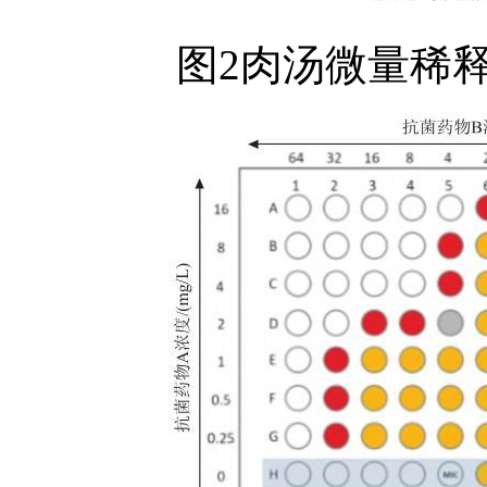
图2肉汤微量稀