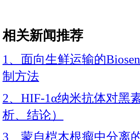
相关新闻推荐
1、面向生鲜运输的Bios
制方法
2、HIF-1α纳米抗体
析、结论）
3、蒙自桤木根瘤中分离的Fr