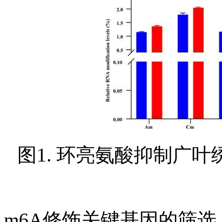
图1. 环亮氨酸抑制广
m6A修饰关键基因的筛选