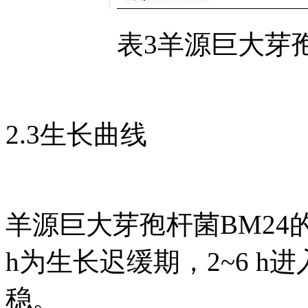
表3羊源巨大芽
2.3生长曲线
羊源巨大芽孢杆菌BM24
h为生长迟缓期，2~6 h
稳。