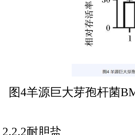
图4羊源巨大芽孢杆菌B
2.2.2耐胆盐