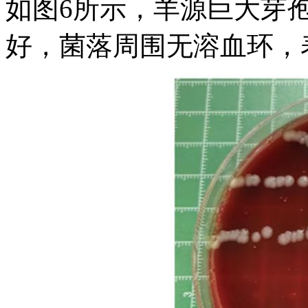
如图6所示，羊源巨大芽孢
好，菌落周围无溶血环，