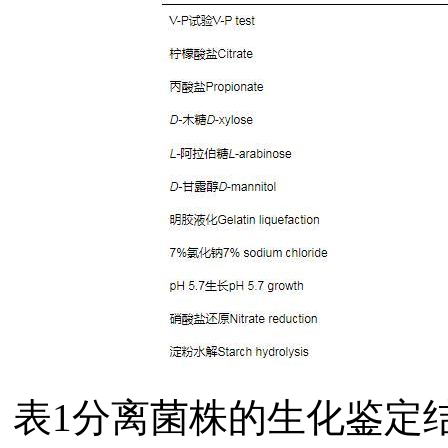
表1分离菌株的生化鉴定结