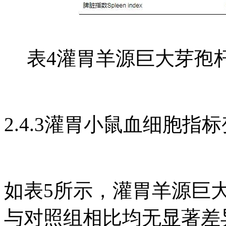
表4灌胃羊源巨大芽孢
2.4.3灌胃小鼠血细胞指
如表5所示，灌胃羊源巨大
与对照组相比均无显著差异(P&