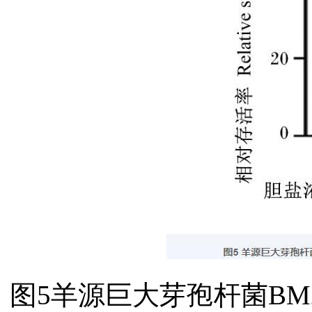
图5羊源巨大芽孢杆菌B