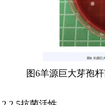
图6羊源巨大芽孢杆
2.2.5抗菌活性