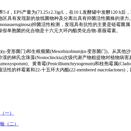
EPS产量为(73.25±2.3)g/L，在10 L发酵罐中发酵120 h后
菌资源，该地区具有发现新的放线菌物种及分离出具有抑菌活性菌株的潜
onasaeruginosa)抑菌活性检测，发现具有抗性的主要是链霉
绿假单胞菌的化合物是十六元大环内酯类化合物-蔷薇霉素。
)(γ-变形菌门)和生根瘤菌(Mesorhizobium)(α-变形菌门)。
氏念珠藻(Nostoclinckia)次级代谢产物粗提物对植物病
ariumoxysporum)、黄青霉(Penicilliumchrysogenum)和枝孢霉属(Cla
和22-十五环大内酯(22-membered macrolactone
析（一）
试验（二）