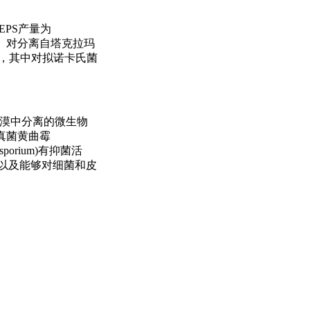
，EPS产量为
力。对分离自塔克拉玛
菌属，其中对拟诺卡氏菌
从其他沙漠中分离的微生物
害真菌黄曲霉
dosporium)有抑菌活
s)，以及能够对细菌和皮