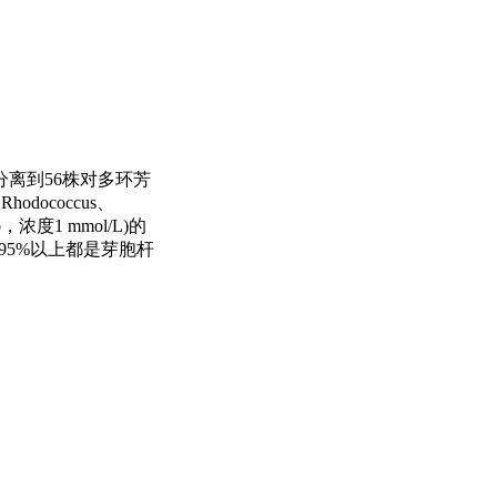
离到56株对多环芳
odococcus、
b，浓度1 mmol/L)的
95%以上都是芽胞杆