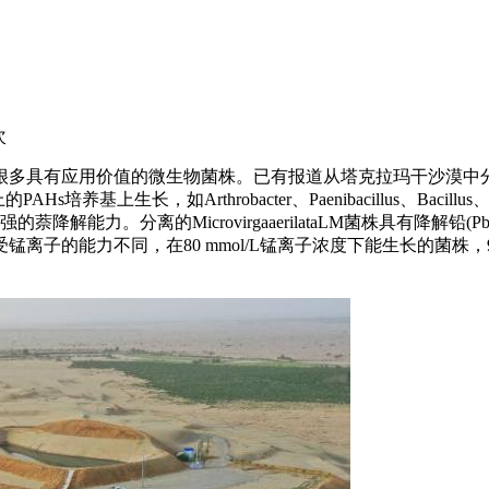
次
很多具有应用价值的微生物菌株。已有报道从塔克拉玛干沙漠中分
生长，如Arthrobacter、Paenibacillus、Bacillus、Rh
64具有较强的萘降解能力。分离的MicrovirgaaerilataLM菌株具有降解铅(P
离子的能力不同，在80 mmol/L锰离子浓度下能生长的菌株，