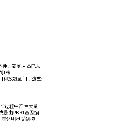
条件。研究人员已从
到1株
厚壁菌门和放线菌门，这些
在生长过程中产生大量
合成是由PKS1基因编
的表达明显受到抑