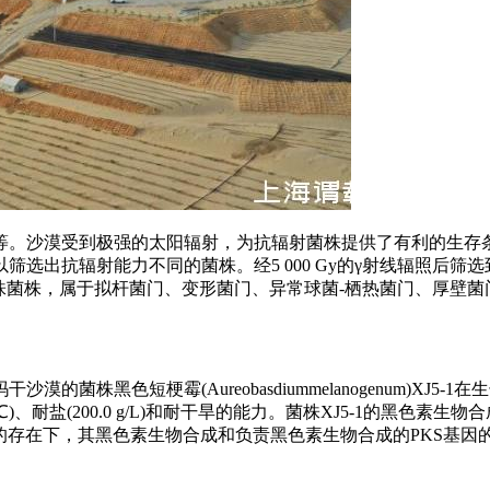
等。沙漠受到极强的太阳辐射，为抗辐射菌株提供了有利的生存
出抗辐射能力不同的菌株。经5 000 Gy的γ射线辐照后筛选
线辐照后筛选出52株菌株，属于拟杆菌门、变形菌门、异常球菌-栖热菌门、
黑色短梗霉(Aureobasdiummelanogenum)XJ5-1
0℃)、耐盐(200.0 g/L)和耐干旱的能力。菌株XJ5-1的黑色素生物
O4的存在下，其黑色素生物合成和负责黑色素生物合成的PKS基因