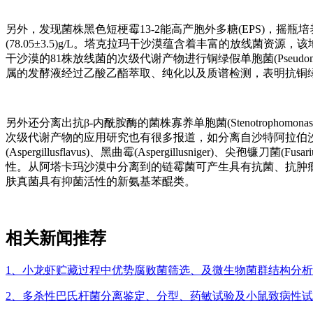
另外，发现菌株黑色短梗霉13-2能高产胞外多糖(EPS)，摇瓶培养5 d，
(78.05±3.5)g/L。塔克拉玛干沙漠蕴含着丰富的放线
干沙漠的81株放线菌的次级代谢产物进行铜绿假单胞菌(Pseudom
属的发酵液经过乙酸乙酯萃取、纯化以及质谱检测，表明抗铜
另外还分离出抗β-内酰胺酶的菌株寡养单胞菌(Stenotrophomonas
次级代谢产物的应用研究也有很多报道，如分离自沙特阿拉伯沙漠的林
(Aspergillusflavus)、黑曲霉(Aspergillusniger)、尖孢镰刀菌(Fus
性。从阿塔卡玛沙漠中分离到的链霉菌可产生具有抗菌、抗肿瘤活性的袢霉素
肤真菌具有抑菌活性的新氨基苯醌类。
相关新闻推荐
1、小龙虾贮藏过程中优势腐败菌筛选、及微生物菌群结构分
2、多杀性巴氏杆菌分离鉴定、分型、药敏试验及小鼠致病性