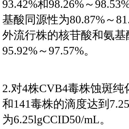
93.42%和98.26%～9
基酸同源性为80.87%～81.
外流行株的核苷酸和氨基酸同
95.92%～97.57%。
2.对4株CVB4毒株蚀斑
和141毒株的滴度达到7.25l
为6.25lgCCID50/mL。