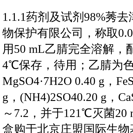
1.1.1药剂及试剂98%莠去
物保护有限公司，称取0.02 
用50 mL乙腈完全溶解，配
4℃保存，待用；乙腈为色
MgSO4·7H2O 0.40 g，Fe
g，(NH4)2SO40.20 g，C
～7.2，并于121℃灭菌2
盒购于北京庄盟国际生物