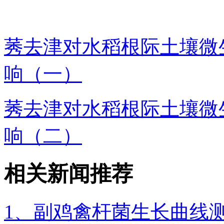
莠去津对水稻根际土壤微
响（一）
莠去津对水稻根际土壤微
响（二）
相关新闻推荐
1、副鸡禽杆菌生长曲线