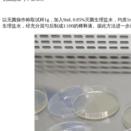
以无菌操作称取试样1g，加入9mL 0.85%灭菌生理盐水，均质1mi
生理盐水，经充分混匀后制成1:100的稀释液。据此方法进一