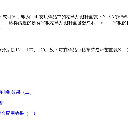
计算，即为1mL或1g样品中的枯草芽孢杆菌数：N=ΣA/(V*n*
ΣA——该稀疏度的所有平板枯草芽孢杆菌菌数总和；V——平板
子。
131、102、120。故：每克样品中枯草芽孢杆菌菌数N=（131+
霉菌抑制效果（二）
析
联合应用效果（二）