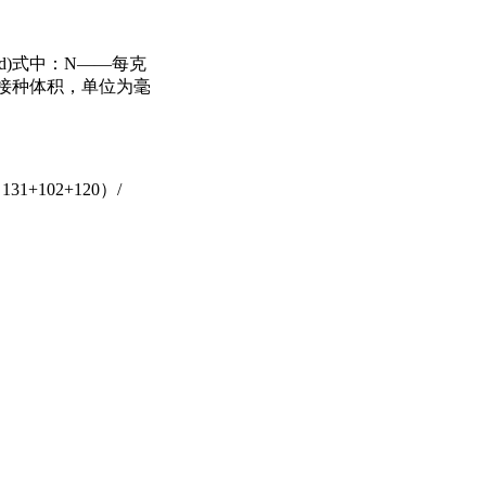
d)式中：N——每克
的接种体积，单位为毫
102+120）/