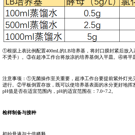
①根据上表比例配置400mL的LB培养基，将封口膜封紧后放入
不烫手）。③在超净工作台将放凉的培养基倒入平皿。④将平
注意事项：①无菌操作至关重要，超净工作台要提前紫外灯光
进行。②平板倒置存放，既可以使培养基表面的水分更好地挥
pH值是否在适宜范围内，pH的适宜范围在：7.0~7.2。
检样制备与接种
初始悬液与十倍稀释