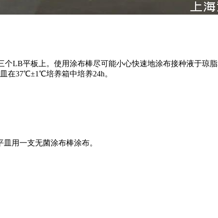
到三个LB平板上。使用涂布棒尽可能小心快速地涂布接种液于琼
在37℃±1℃培养箱中培养24h。
平皿用一支无菌涂布棒涂布。