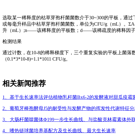
选取某一稀释度的枯草芽孢杆菌菌数介于30~300的平板，通过下式
或每毫升样品中枯草芽孢杆菌菌数，单位为CFU/g（mL）。
升（mL）;n——该稀释度的平板数；d——该稀疏度的稀释因
检测结果
通过计数，在10-8的稀释梯度下，三个重复实验的平板上菌落数分别是
（0.1*3*10-8)=1.1*1011 CFU/g。
相关新闻推荐
1、基于生长速率法评估植物乳杆菌Bx6-2的发酵液对甜瓜疫
2、葡萄牙棒孢酵母J5的耐受性与发酵产物的挥发性代谢特征分
3、大肠杆菌噬菌体Φ199一步生长曲线、与盐酸克林霉素体外
4、嗜热链球菌培养基配方及生长曲线、最大生长速率