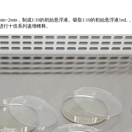
n~2min，制成1:10的初始悬浮液。吸取1:10的初始悬浮液1mL，加
步进行十倍系列递增稀释。