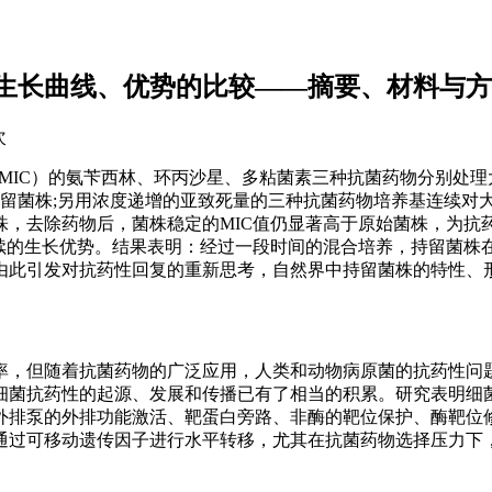
生长曲线、优势的比较——摘要、材料与方
次
entration，MIC）的氨苄西林、环丙沙星、多粘菌素三种抗菌药物分别处
留菌株;另用浓度递增的亚致死量的三种抗菌药物培养基连续对大肠杆菌
株，去除药物后，菌株稳定的MIC值仍显著高于原始菌株，为抗
续的生长优势。结果表明：经过一段时间的混合培养，持留菌株在
由此引发对抗药性回复的重新思考，自然界中持留菌株的特性、
率，但随着抗菌药物的广泛应用，人类和动物病原菌的抗药性问
细菌抗药性的起源、发展和传播已有了相当的积累。研究表明细
外排泵的外排功能激活、靶蛋白旁路、非酶的靶位保护、酶靶位
通过可移动遗传因子进行水平转移，尤其在抗菌药物选择压力下