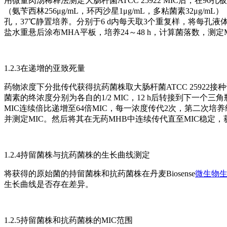
用微量肉汤稀释法测定大肠杆菌ATCC 25922 MIC后，在
（氨苄西林256μg/mL，环丙沙星1μg/mL，多粘菌素32μg/
孔，37℃静置培养。分别于6 d内每天取3个重复样，将每孔液体共200μ
盐水重悬后涂布MHA平板，培养24～48 h，计算菌落数，测定M
1.2.3在递增的亚致死量
药物浓度下分批传代获得抗药菌株取大肠杆菌ATCC 25922接种
菌素的终浓度分别为各自的1/2 MIC，12 h后转接到下一个三
MIC连续倍比递增至64倍MIC，每一浓度传代2次，第二次
并测定MIC。然后将其在无药MHB中连续传代直至MIC稳定
1.2.4持留菌株与抗药菌株的生长曲线测定
将获得的原始菌的持留菌株和抗药菌株在丹麦Biosense
微生物
生长曲线是否存在差异。
1.2.5持留菌株和抗药菌株的MIC范围