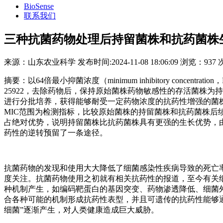
BioSense
联系我们
三种抗菌药物处理后持留菌株和抗药菌株
来源：
山东农业科学
发布时间:
2024-11-08 18:06:09
浏览：
937 
摘要：以64倍最小抑菌浓度（minimum inhibitory conc
25922，去除药物后，保持原始菌株药物敏感性的存活菌株为持
进行分批培养，获得能够耐受一定药物浓度的抗药性增强的菌
MIC范围为检测指标，比较原始菌株的持留菌株和抗药菌株后
占绝对优势，说明持留菌株比抗药菌株具有更强的生长优势，
药性的逆转预留了一条途径。
抗菌药物的发现和使用大大降低了细菌感染性疾病导致的死亡
度关注。抗菌药物使用之初就有相关抗药性的报道，至今有关
种机制产生，如编码靶蛋白的基因突变、药物渗透降低、细菌
合各种可能的机制形成抗药性表型，并且可遗传的抗药性能够
细菌”逐渐产生，对人类健康造成巨大威胁。