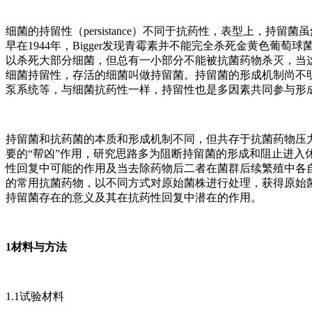
细菌的持留性（persistance）不同于抗药性，表型上，
早在1944年，Bigger发现青霉素并不能完全杀死金黄色
以杀死大部分细菌，但总有一小部分不能被抗菌药物杀灭，当
细菌持留性，存活的细菌叫做持留菌。持留菌的形成机制尚不明
泵系统等，与细菌抗药性一样，持留性也是多因素共同参与形
持留菌和抗药菌的本质和形成机制不同，但共存于抗菌药物压
要的“帮凶”作用，研究思路多为阻断持留菌的形成和阻止进
性回复中可能的作用及当去除药物后二者在菌群后续繁殖中各
的常用抗菌药物，以不同方式对原始菌株进行处理，获得原始
持留菌存在的意义及其在抗药性回复中潜在的作用。
1材料与方法
1.1试验材料