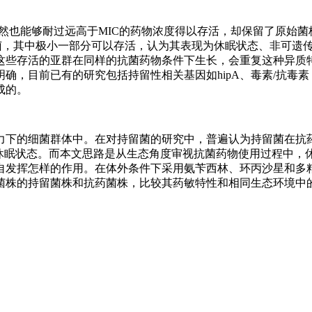
持留菌虽然也能够耐过远高于MIC的药物浓度得以存活，却保留了原始
葡萄球菌，其中极小一部分可以存活，认为其表现为休眠状态、非可遗
这些存活的亚群在同样的抗菌药物条件下生长，会重复这种异质
确，目前已有的研究包括持留性相关基因如hipA、毒素/抗毒素
成的。
力下的细菌群体中。在对持留菌的研究中，普遍认为持留菌在抗
入休眠状态。而本文思路是从生态角度审视抗菌药物使用过程中，
自发挥怎样的作用。在体外条件下采用氨苄西林、环丙沙星和多
菌株的持留菌株和抗药菌株，比较其药敏特性和相同生态环境中