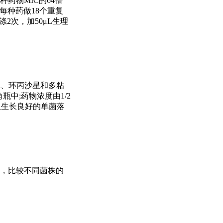
种药物MIC的64倍
，每种药做18个重复
洗涤2次，加50μL生理
西林、环丙沙星和多粘
瓶中;药物浓度由1/2
取生长良好的单菌落
600，比较不同菌株的