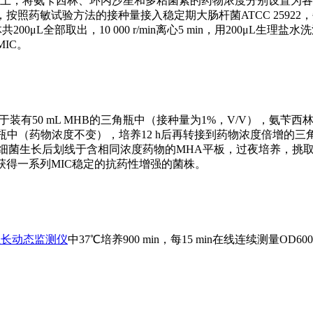
96孔板上，将氨苄西林、环丙沙星和多粘菌素的药物浓度分别设置为各
mL），按照药敏试验方法的接种量接入稳定期大肠杆菌ATCC 25922
L全部取出，10 000 r/min离心5 min，用200μL生理盐水
IC。
于装有50 mL MHB的三角瓶中（接种量为1%，V/V），氨苄
角瓶中（药物浓度不变），培养12 h后再转接到药物浓度倍增的三角
培养细菌生长后划线于含相同浓度药物的MHA平板，过夜培养，挑
，获得一系列MIC稳定的抗药性增强的菌株。
生长动态监测仪
中37℃培养900 min，每15 min在线连续测量OD