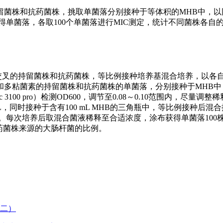
留菌株和抗药菌株，挑取单菌落分别接种于等体积的MHB中，以
板获得单菌落，各取100个单菌落进行MIC测定，统计不同菌株各自
没有交叉的持留菌株和抗药菌株，等比例接种培养基混合培养，以各自
菌素的持留菌株和抗药菌株的单菌落，分别接种于MHB中，37℃、
ec 3100 pro）检测OD600，调节至0.08～0.10范围内，尽量
L，同时接种于含有100 mL MHB的三角瓶中，等比例接种后混
长时间。每次培养后取混合菌液稀释至合适浓度，涂布获得单菌落100
抗药菌株来源的大肠杆菌的比例。
（二）