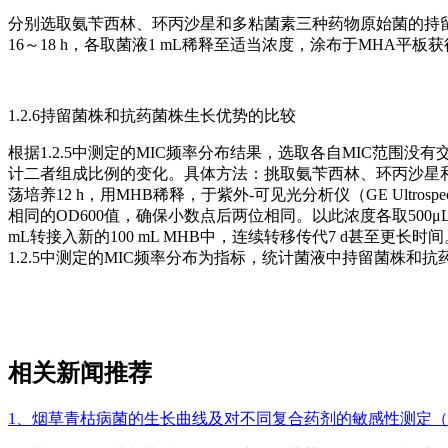
分别选取氨苄西林、环丙沙星和多粘菌素三种药物原始菌的持
16～18 h，各取菌液1 mL稀释至适当浓度，涂布于MHA平
1.2.6持留菌株和抗药菌株生长优势的比较
根据1.2.5中测定的MIC频率分布结果，选取各自MIC范围
计二者组成比例的变化。具体方法：挑取氨苄西林、环丙沙星和多粘
荡培养12 h，用MHB稀释，于紫外-可见光分析仪（GE Ultrosp
相同的OD600值，确保小数点后两位相同。以此浓度各取500μ
mL转接入新的100 mL MHB中，连续转移传代7 d甚至更
1.2.5中测定的MIC频率分布为指标，统计菌液中持留菌株和
相关新闻推荐
1、烟草青枯病菌的生长曲线及对不同复合药剂的敏感性测定