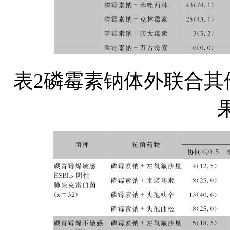
表2磷霉素钠体外联合其
果