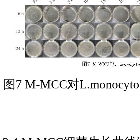
图7 M-MCC对L.monocy