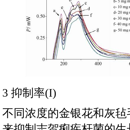
3 抑制率(I)
不同浓度的金银花和灰毡
来抑制志贺痢疾杆菌的生长，