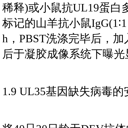
稀释)或小鼠抗UL19蛋白多
标记的山羊抗小鼠IgG(1∶1
h，PBST洗涤完毕后，加
后于凝胶成像系统下曝光
1.9 UL35基因缺失病毒