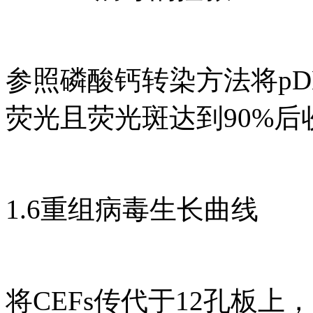
参照磷酸钙转染方法将pDE
荧光且荧光斑达到90%后收
1.6重组病毒生长曲线
将CEFs传代于12孔板上，次日分别