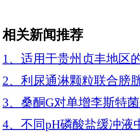
相关新闻推荐
1、适用于贵州贞丰地区
2、利尿通淋颗粒联合膀
3、桑酮G对单增李斯特
4、不同pH磷酸盐缓冲