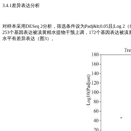
3.4.1差异表达分析
对样本采用DESeq 2分析，筛选条件设为Padj&lt;0.05且|Log
253个基因表达被滇黄精水提物干预上调，172个基因表达被滇黄精水
水平有差异表达（图3）。