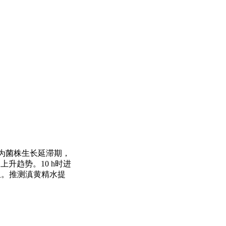
2 h为菌株生长延滞期，
升趋势。10 h时进
白组。推测滇黄精水提