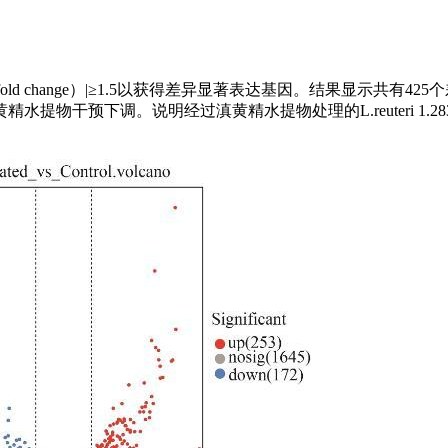
 2（fold change）|≥1.5以获得差异显著表达基因。结果显示共有
提物干预下调。说明经过滇黄精水提物处理的L.reuteri 1.28