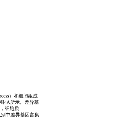
ocess）和细胞组成
类如图4A所示。差异基
。其中，细胞质
on）等组别中差异基因富集