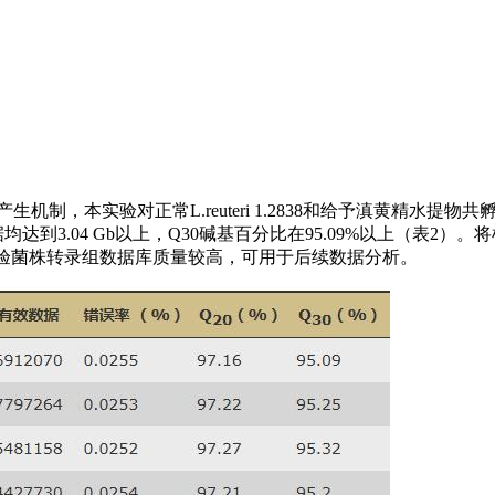
生机制，本实验对正常L.reuteri 1.2838和给予滇黄精水提物共孵育的L.r
均达到3.04 Gb以上，Q30碱基百分比在95.09%以上（表2）
明本实验菌株转录组数据库质量较高，可用于后续数据分析。