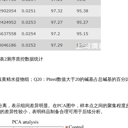
表2测序质控数据统计
382-4为滇黄精水提物组；Q20：Phred数值大于20的碱基占总碱基的百分比
分离，表示组间差异明显。在PCA图中，样本点之间的聚集程度
间的差异性较小，表明样品制备合理可用于后续分析。