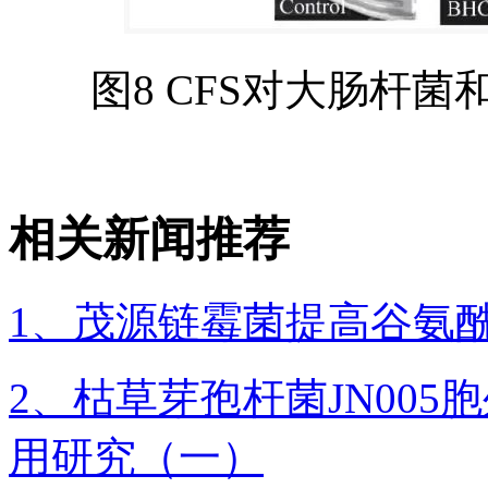
图8 CFS对大肠杆
相关新闻推荐
1、茂源链霉菌提高谷氨
2、枯草芽孢杆菌JN00
用研究（一）