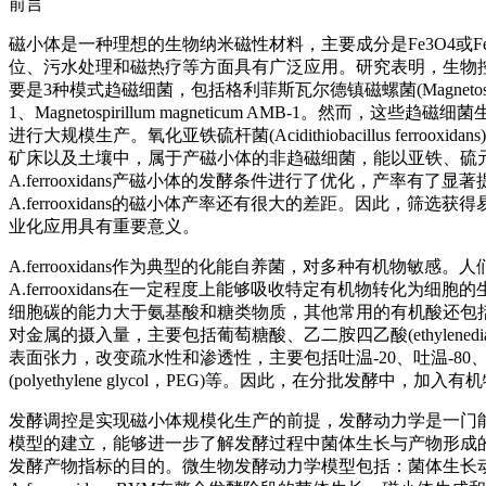
前言
磁小体是一种理想的生物纳米磁性材料，主要成分是Fe3O4或
位、污水处理和磁热疗等方面具有广泛应用。研究表明，生物
要是3种模式趋磁细菌，包括格利菲斯瓦尔德镇磁螺菌(Magnetospirillum gryp
1、Magnetospirillum magneticum AMB-1
进行大规模生产。氧化亚铁硫杆菌(Acidithiobacillus fe
矿床以及土壤中，属于产磁小体的非趋磁细菌，能以亚铁、硫
A.ferrooxidans产磁小体的发酵条件进行了优化，产率有了显著提高，可
A.ferrooxidans的磁小体产率还有很大的差距。因此
业化应用具有重要意义。
A.ferrooxidans作为典型的化能自养菌，对多种有机物
A.ferrooxidans在一定程度上能够吸收特定有机物转
细胞碳的能力大于氨基酸和糖类物质，其他常用的有机酸还包
对金属的摄入量，主要包括葡萄糖酸、乙二胺四乙酸(ethylenediami
表面张力，改变疏水性和渗透性，主要包括吐温-20、吐温-80、聚乙二醇辛基苯基醚(
(polyethylene glycol，PEG)等。因此，在分批
发酵调控是实现磁小体规模化生产的前提，发酵动力学是一门
模型的建立，能够进一步了解发酵过程中菌体生长与产物形成
发酵产物指标的目的。微生物发酵动力学模型包括：菌体生长