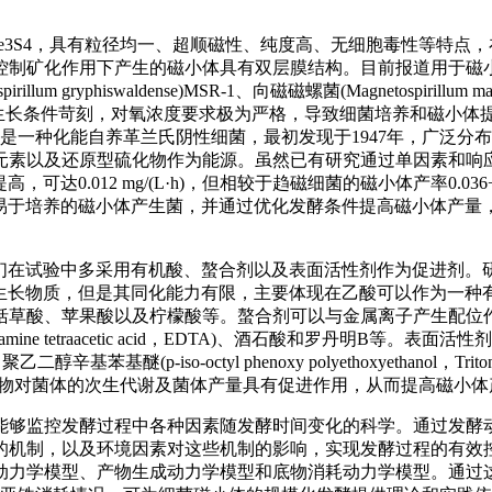
Fe3S4，具有粒径均一、超顺磁性、纯度高、无细胞毒性等特点
控制矿化作用下产生的磁小体具有双层膜结构。目前报道用于磁
hiswaldense)MSR-1、向磁磁螺菌(Magnetospirillum magnet
。然而，这些趋磁细菌生长条件苛刻，对氧浓度要求极为严格，导致细菌培养和磁
rrooxidans)是一种化能自养革兰氏阴性细菌，最初发现于1947年，广
元素以及还原型硫化物作为能源。虽然已有研究通过单因素和响
达0.012 mg/(L·h)，但相较于趋磁细菌的磁小体产率0.036−0.15
，筛选获得易于培养的磁小体产生菌，并通过优化发酵条件提高磁小体产
敏感。人们在试验中多采用有机酸、螯合剂以及表面活性剂作为促进剂
化为细胞的生长物质，但是其同化能力有限，主要体现在乙酸可以作为一
括草酸、苹果酸以及柠檬酸等。螯合剂可以与金属离子产生配位
ne tetraacetic acid，EDTA)、酒石酸和罗丹明B等。表面
p-iso-octyl phenoxy polyethoxyethanol，Trit
发酵中，加入有机物对菌体的次生代谢及菌体产量具有促进作用，从而提高磁小
能够监控发酵过程中各种因素随发酵时间变化的科学。通过发酵
的机制，以及环境因素对这些机制的影响，实现发酵过程的有效
动力学模型、产物生成动力学模型和底物消耗动力学模型。通过