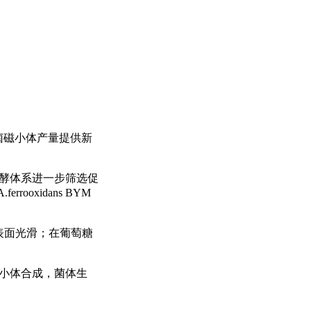
升细菌磁小体产量提供新
 L发酵体系进一步筛选促
ooxidans BYM
圆形，表面光滑；在葡萄糖
进磁小体合成，菌体生