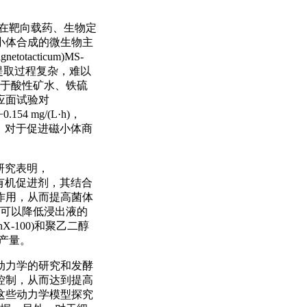
，在靶向载药、生物定
小体合成的微生物主
otacticum)MS-
小体提取过程复杂，难以
泛分布于酸性矿水、铁硫
应面试验对
4 mg/(L·h)，
量，对于促进磁小体商
。研究表明，
种有机促进剂，其结合
作用，从而提高菌体
活性剂可以降低浸出液的
onX-100)和聚乙二醇
体产量。
动力学的研究和发酵
控制，从而达到提高
这些动力学模型探究